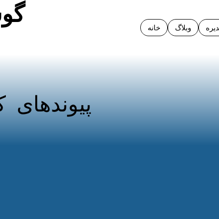
گوش
یره
وبلاگ
خانه
پیوندهای ک